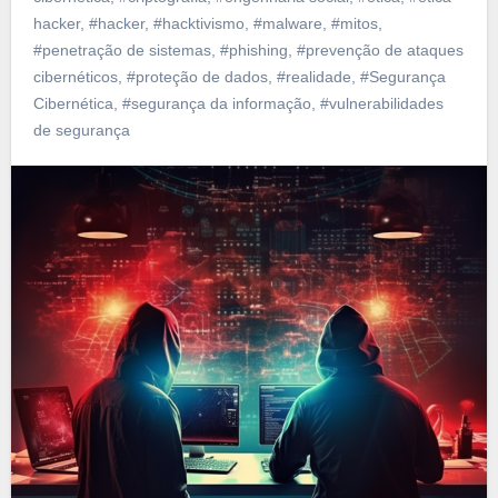
hacker
,
#hacker
,
#hacktivismo
,
#malware
,
#mitos
,
#penetração de sistemas
,
#phishing
,
#prevenção de ataques
cibernéticos
,
#proteção de dados
,
#realidade
,
#Segurança
Cibernética
,
#segurança da informação
,
#vulnerabilidades
de segurança