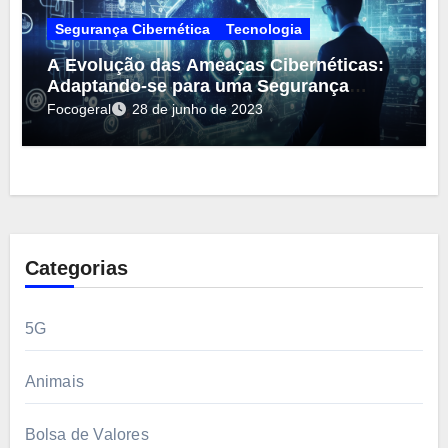
Segurança Cibernética
Tecnologia
A Evolução das Ameaças Cibernéticas:
Adaptando-se para uma Segurança
Efetiva
Focogeral
28 de junho de 2023
Categorias
5G
Animais
Bolsa de Valores