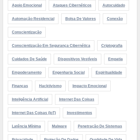
Apoio Emocional
Ataques Cibernéticos
Autocuidado
Automação Residencial
Bolsa De Valores
Conexão
Conscientização
Conscientização Em Segurança Cibernética
Criptografia
Cuidados De Saúde
Dispositivos Vestíveis
Empatia
Empoderamento
Engenharia Social
Espiritualidade
Finanças
Hacktivismo
Impacto Emocional
Inteligência Artificial
Internet Das Coisas
Internet Das Coisas (IoT)
Investimentos
Latência Mínima
Malware
Penetração De Sistemas
Privacidade
Proteção De Dados
Qualidade De Vida