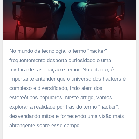
No mundo da tecnologia, o termo “hacker”
frequentemente desperta curiosidade e uma
mistura de fascinação e temor. No entanto, é
importante entender que o universo dos hackers é
complexo e diversificado, indo além dos
estereótipos populares. Neste artigo, vamos
explorar a realidade por trás do termo “hacker”,
desvendando mitos e fornecendo uma visão mais
abrangente sobre esse campo.