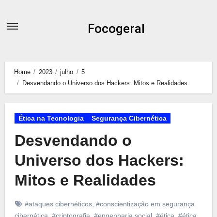
Skip
to
Focogeral
content
Home
2023
julho
5
Desvendando o Universo dos Hackers: Mitos e Realidades
Ética na Tecnologia
Segurança Cibernética
Desvendando o
Universo dos Hackers:
Mitos e Realidades
#ataques cibernéticos
,
#conscientização em segurança
cibernética
,
#criptografia
,
#engenharia social
,
#ética
,
#ética