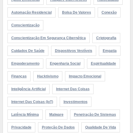
Automação Residencial
Bolsa De Valores
Conexão
Conscientização
Conscientização Em Segurança Cibernética
Criptografia
Cuidados De Saúde
Dispositivos Vestíveis
Empatia
Empoderamento
Engenharia Social
Espiritualidade
Finanças
Hacktivismo
Impacto Emocional
Inteligência Artificial
Internet Das Coisas
Internet Das Coisas (IoT)
Investimentos
Latência Mínima
Malware
Penetração De Sistemas
Privacidade
Proteção De Dados
Qualidade De Vida