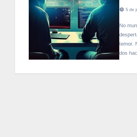
5 de 
No mund
despert
temor. 
dos ha