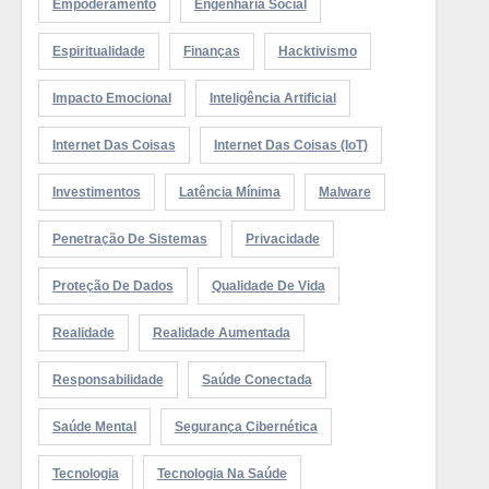
Empoderamento
Engenharia Social
Espiritualidade
Finanças
Hacktivismo
Impacto Emocional
Inteligência Artificial
Internet Das Coisas
Internet Das Coisas (IoT)
Investimentos
Latência Mínima
Malware
Penetração De Sistemas
Privacidade
Proteção De Dados
Qualidade De Vida
Realidade
Realidade Aumentada
Responsabilidade
Saúde Conectada
Saúde Mental
Segurança Cibernética
Tecnologia
Tecnologia Na Saúde