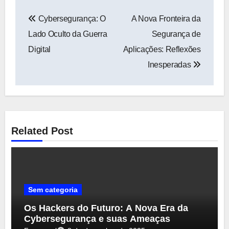
Navegação
Cybersegurança: O
A Nova Fronteira da
de
Lado Oculto da Guerra
Segurança de
Post
Digital
Aplicações: Reflexões
Inesperadas
Related Post
Sem categoria
Os Hackers do Futuro: A Nova Era da
Cybersegurança e suas Ameaças