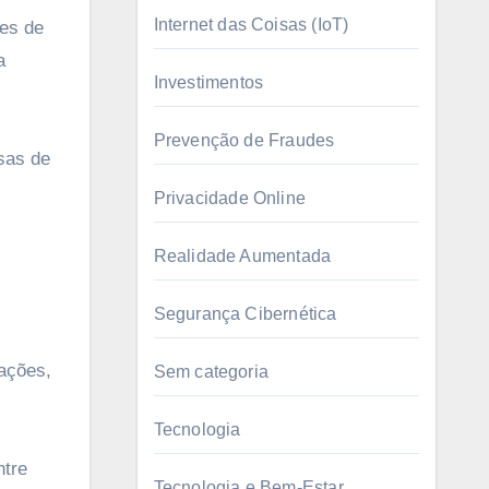
Internet das Coisas (IoT)
es de
a
Investimentos
Prevenção de Fraudes
sas de
Privacidade Online
Realidade Aumentada
Segurança Cibernética
cações,
Sem categoria
Tecnologia
ntre
Tecnologia e Bem-Estar