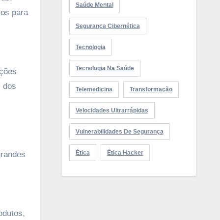
Saúde Mental
ios para
Segurança Cibernética
Tecnologia
Tecnologia Na Saúde
ações
m dos
Telemedicina
Transformação
Velocidades Ultrarrápidas
Vulnerabilidades De Segurança
Ética
Ética Hacker
grandes
odutos,