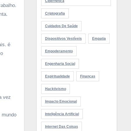
Cibernética
rabalho.
nta.
Criptografia
Cuidados De Saúde
Dispositivos Vestíveis
Empatia
is. é
Empoderamento
ro
Engenharia Social
Espiritualidade
Finanças
Hacktivismo
a vez
Impacto Emocional
m mundo
Inteligência Artificial
Internet Das Coisas