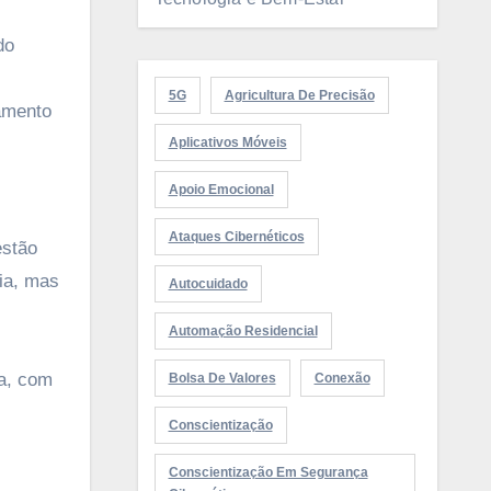
do
5G
Agricultura De Precisão
amento
Aplicativos Móveis
Apoio Emocional
Ataques Cibernéticos
estão
ia, mas
Autocuidado
Automação Residencial
na, com
Bolsa De Valores
Conexão
Conscientização
Conscientização Em Segurança