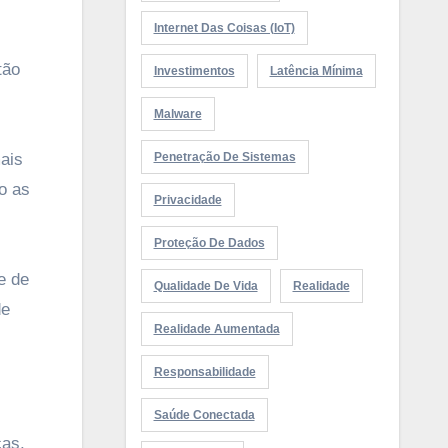
Internet Das Coisas (IoT)
tão
Investimentos
Latência Mínima
Malware
ais
Penetração De Sistemas
o as
Privacidade
Proteção De Dados
e de
Qualidade De Vida
Realidade
de
Realidade Aumentada
Responsabilidade
Saúde Conectada
cas,