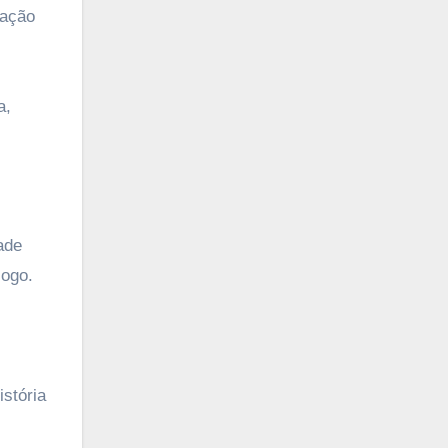
vação
a,
ade
logo.
stória