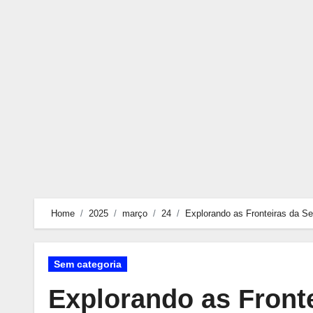
Skip
to
content
Home
2025
março
24
Explorando as Fronteiras da Seg
Sem categoria
Explorando as Front