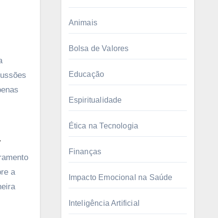
Animais
Bolsa de Valores
a
Educação
cussões
penas
Espiritualidade
Ética na Tecnologia
a
Finanças
oramento
bre a
Impacto Emocional na Saúde
eira
Inteligência Artificial