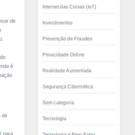
Internet das Coisas (IoT)
esar de
Investimentos
m
o.
Prevenção de Fraudes
Privacidade Online
ado
inda é
Realidade Aumentada
inação
Segurança Cibernética
Sem categoria
o de
Tecnologia
l para
Tecnologia e Bem-Estar