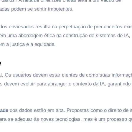
 danos? A falta de diretrizes claras leva a um vácuo de
radas podem se sentir impotentes.
os enviesados resulta na perpetuação de preconceitos exis
tem uma abordagem ética na construção de sistemas de IA,
 a justiça e a equidade.
e
al. Os usuários devem estar cientes de como suas informaç
os devem evoluir para abranger o contexto da IA, garantindo
dade
dos dados estão em alta. Propostas como o direito de 
 para se adequar às novas tecnologias, mas é um processo q