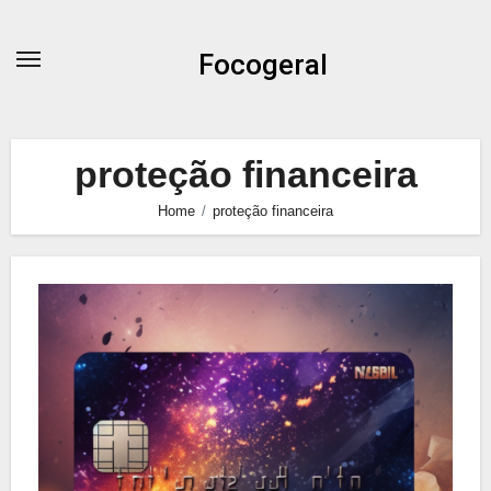
Skip
to
Focogeral
content
proteção financeira
Home
proteção financeira