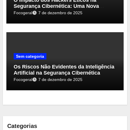
O Impacto dos Hackers Éticos na
Segurança Cibernética: Uma Nova
Perspectiva
Focogeral
7 de dezembro de 2025
Sem categoria
Os Riscos Não Evidentes da Inteligência
Artificial na Segurança Cibernética
Focogeral
7 de dezembro de 2025
Categorias