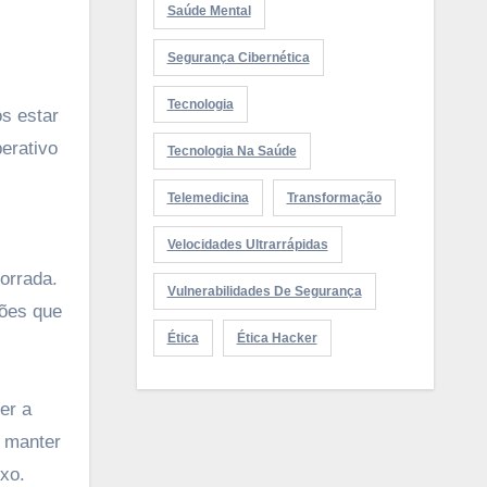
Saúde Mental
Segurança Cibernética
Tecnologia
s estar
erativo
Tecnologia Na Saúde
Telemedicina
Transformação
Velocidades Ultrarrápidas
orrada.
Vulnerabilidades De Segurança
ções que
Ética
Ética Hacker
er a
l manter
xo.