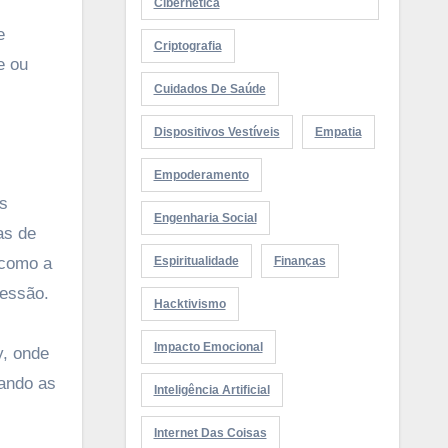
Cibernética
e
Criptografia
e ou
Cuidados De Saúde
Dispositivos Vestíveis
Empatia
Empoderamento
es
Engenharia Social
as de
 como a
Espiritualidade
Finanças
ressão.
Hacktivismo
Impacto Emocional
y, onde
iando as
Inteligência Artificial
Internet Das Coisas