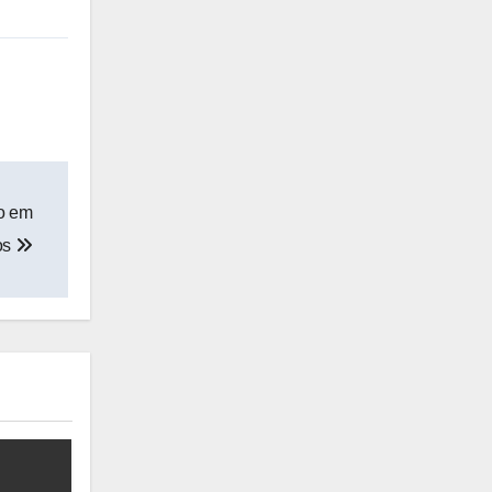
do em
os