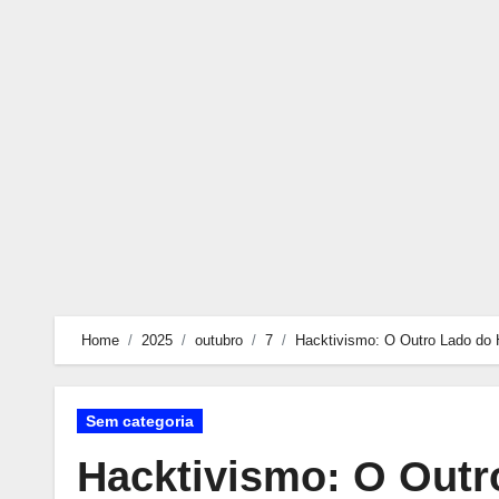
Skip
to
content
Home
2025
outubro
7
Hacktivismo: O Outro Lado do H
Sem categoria
Hacktivismo: O Outr