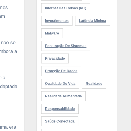
imes
Internet Das Coisas (IoT)
ram
Investimentos
Latência Mínima
Malware
 não se
Penetração De Sistemas
Embora a
Privacidade
Proteção De Dados
ela
Qualidade De Vida
Realidade
adaptada
Realidade Aumentada
Responsabilidade
Saúde Conectada
 uma era