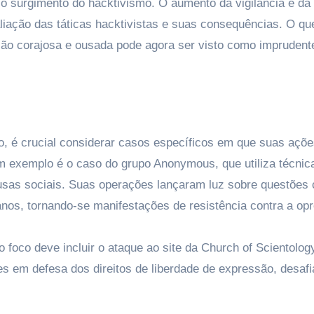
 o surgimento do hacktivismo. O aumento da vigilância e da
liação das táticas hacktivistas e suas consequências. O qu
ção corajosa e ousada pode agora ser visto como imprudent
o, é crucial considerar casos específicos em que suas açõ
m exemplo é o caso do grupo Anonymous, que utiliza técnic
ausas sociais. Suas operações lançaram luz sobre questões
manos, tornando-se manifestações de resistência contra a op
 foco deve incluir o ataque ao site da Church of Scientolog
 em defesa dos direitos de liberdade de expressão, desaf