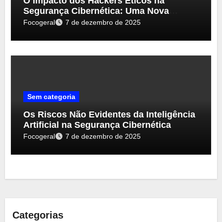
O Impacto dos Hackers Éticos na
Segurança Cibernética: Uma Nova
Perspectiva
Focogeral
7 de dezembro de 2025
Sem categoria
Os Riscos Não Evidentes da Inteligência
Artificial na Segurança Cibernética
Focogeral
7 de dezembro de 2025
Categorias