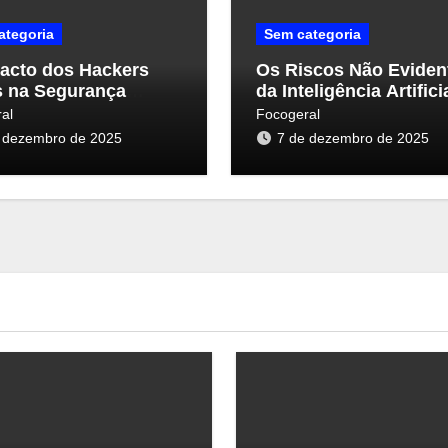
ategoria
Sem categoria
acto dos Hackers
Os Riscos Não Eviden
s na Segurança
da Inteligência Artifici
nética: Uma Nova
Segurança Cibernétic
al
Focogeral
ectiva
 dezembro de 2025
7 de dezembro de 2025