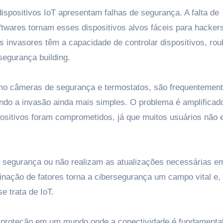
spositivos IoT apresentam falhas de segurança. A falta de
ftwares tornam esses dispositivos alvos fáceis para hackers
 invasores têm a capacidade de controlar dispositivos, rou
egurança building.
omo câmeras de segurança e termostatos, são frequentemen
ndo a invasão ainda mais simples. O problema é amplificad
ositivos foram comprometidos, já que muitos usuários não 
e segurança ou não realizam as atualizações necessárias e
binação de fatores torna a cibersegurança um campo vital e,
 trata de IoT.
 proteção em um mundo onde a conectividade é fundamenta