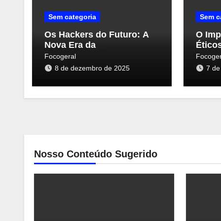
Sem categoria
Sem c
Os Hackers do Futuro: A
O Imp
Nova Era da
Ético
Cybersegurança e suas
Ciber
Focogeral
Focoger
Ameaças
Persp
8 de dezembro de 2025
7 de
Nosso Conteúdo Sugerido