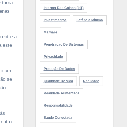
 torna
Internet Das Coisas (IoT)
penas
Investimentos
Latência Mínima
Malware
 entre a
a este
Penetração De Sistemas
Privacidade
Proteção De Dados
mo um
ção se
Qualidade De Vida
Realidade
não
Realidade Aumentada
Responsabilidade
 às
Saúde Conectada
centro