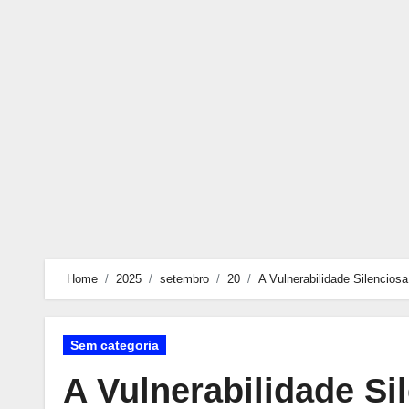
Skip
to
content
Home
2025
setembro
20
A Vulnerabilidade Silencio
Sem categoria
A Vulnerabilidade S