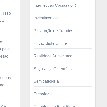
Internet das Coisas (IoT)
. Isso
Investimentos
bar
Prevenção de Fraudes
te
Privacidade Online
o pela
estão
Realidade Aumentada
Segurança Cibernética
m seus
Sem categoria
 ao
Tecnologia
l? A
Tecnologia e Bem-Estar