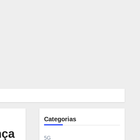
Categorias
nça
5G