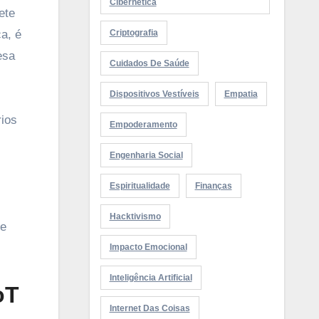
Cibernética
ete
a, é
Criptografia
esa
Cuidados De Saúde
Dispositivos Vestíveis
Empatia
ios
Empoderamento
Engenharia Social
Espiritualidade
Finanças
Hacktivismo
ue
Impacto Emocional
Inteligência Artificial
oT
Internet Das Coisas