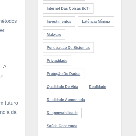
Internet Das Coisas (IoT)
 métodos
Investimentos
Latência Mínima
er
Malware
Penetração De Sistemas
Privacidade
. À
Proteção De Dados
or
Qualidade De Vida
Realidade
Realidade Aumentada
m futuro
ncia da
Responsabilidade
Saúde Conectada