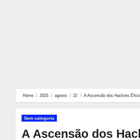
Skip
to
content
Home
2025
agosto
22
A Ascensão dos Hackers Éticos
Sem categoria
A Ascensão dos Hack