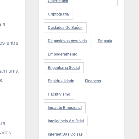
Cibernética
Criptografia
o a
Cuidados De Saúde
Dispositivos Vestíveis
Empatia
os entre
Empoderamento
Engenharia Social
ejam uma
s,
Espiritualidade
Finanças
Hacktivismo
Impacto Emocional
Inteligência Artificial
ará
dades
Internet Das Coisas