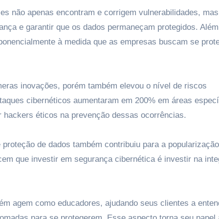
Eles não apenas encontram e corrigem vulnerabilidades, mas
nça e garantir que os dados permaneçam protegidos. Além
xponencialmente à medida que as empresas buscam se prot
úmeras inovações, porém também elevou o nível de riscos
ataques cibernéticos aumentaram em 200% em áreas especí
or hackers éticos na prevenção dessas ocorrências.
e proteção de dados também contribuiu para a popularizaçã
 que investir em segurança cibernética é investir na inte
bém agem como educadores, ajudando seus clientes a enten
omadas para se protegerem. Esse aspecto torna seu papel 