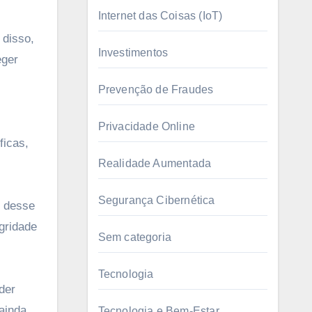
Internet das Coisas (IoT)
 disso,
Investimentos
eger
Prevenção de Fraudes
Privacidade Online
ficas,
Realidade Aumentada
Segurança Cibernética
o desse
gridade
Sem categoria
Tecnologia
der
ainda
Tecnologia e Bem-Estar