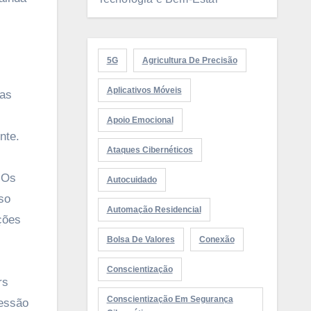
5G
Agricultura De Precisão
Aplicativos Móveis
vas
Apoio Emocional
nte.
Ataques Cibernéticos
. Os
Autocuidado
so
Automação Residencial
ções
Bolsa De Valores
Conexão
Conscientização
rs
Conscientização Em Segurança
ressão