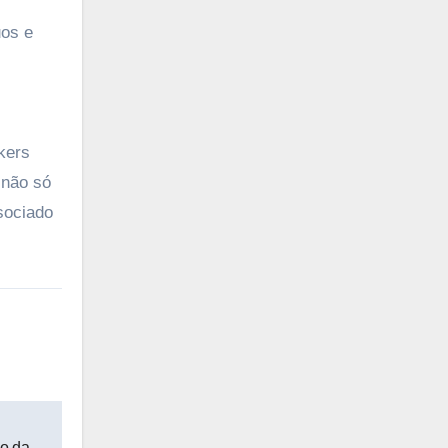
uos e
kers
 não só
sociado
ão da