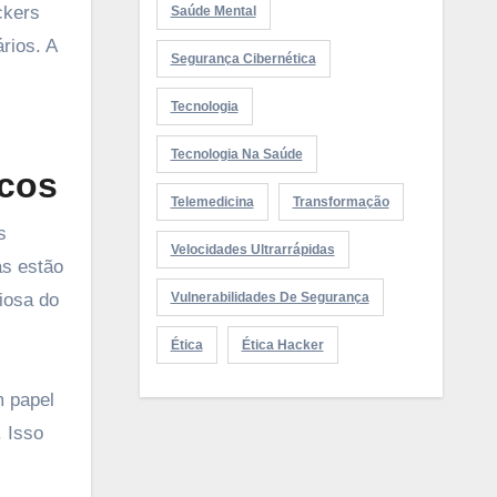
ckers
Saúde Mental
rios. A
Segurança Cibernética
Tecnologia
Tecnologia Na Saúde
icos
Telemedicina
Transformação
s
Velocidades Ultrarrápidas
as estão
iosa do
Vulnerabilidades De Segurança
Ética
Ética Hacker
m papel
 Isso