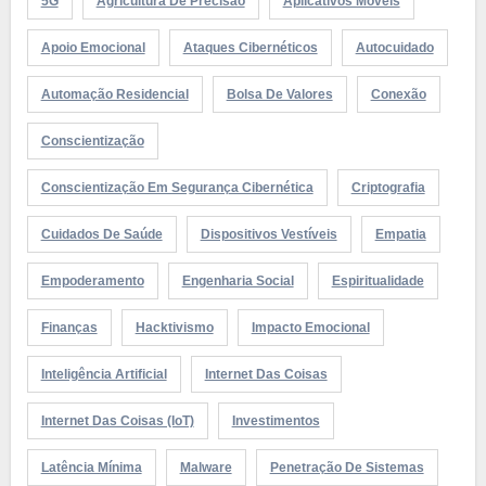
5G
Agricultura De Precisão
Aplicativos Móveis
Apoio Emocional
Ataques Cibernéticos
Autocuidado
Automação Residencial
Bolsa De Valores
Conexão
Conscientização
Conscientização Em Segurança Cibernética
Criptografia
Cuidados De Saúde
Dispositivos Vestíveis
Empatia
Empoderamento
Engenharia Social
Espiritualidade
Finanças
Hacktivismo
Impacto Emocional
Inteligência Artificial
Internet Das Coisas
Internet Das Coisas (IoT)
Investimentos
Latência Mínima
Malware
Penetração De Sistemas