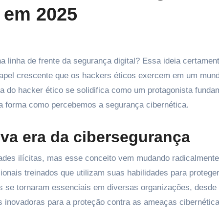
l em 2025
 papel crescente que os hackers éticos exercem em um mun
a do hacker ético se solidifica como um protagonista funda
 a forma como percebemos a segurança cibernética.
ova era da cibersegurança
ades ilícitas, mas esse conceito vem mudando radicalment
sionais treinados que utilizam suas habilidades para protege
s se tornaram essenciais em diversas organizações, desde 
s inovadoras para a proteção contra as ameaças cibernétic