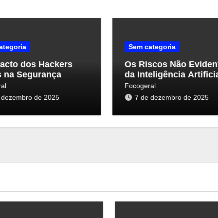
ategoria
Sem categoria
acto dos Hackers
Os Riscos Não Eviden
s na Segurança
da Inteligência Artifici
nética: Uma Nova
Segurança Cibernétic
al
Focogeral
ectiva
 dezembro de 2025
7 de dezembro de 2025