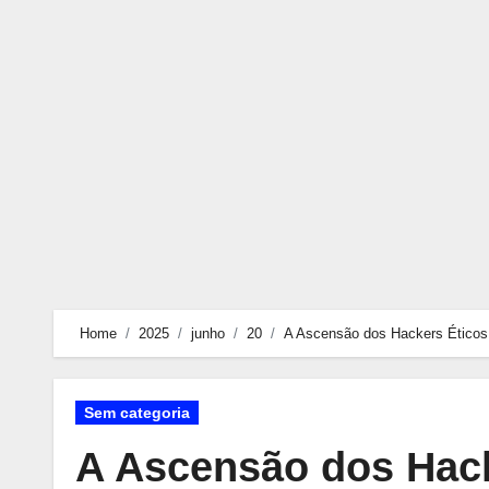
Skip
to
content
Home
2025
junho
20
A Ascensão dos Hackers Éticos:
Sem categoria
A Ascensão dos Hack