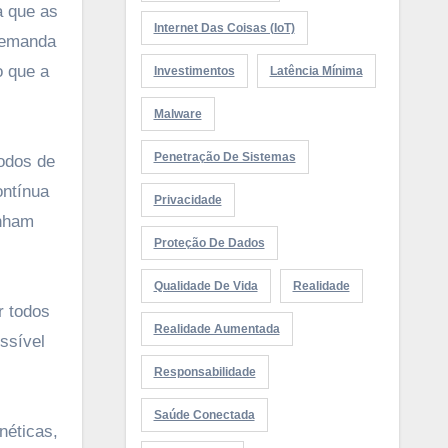
a que as
Internet Das Coisas (IoT)
demanda
o que a
Investimentos
Latência Mínima
Malware
Penetração De Sistemas
odos de
ontínua
Privacidade
enham
Proteção De Dados
Qualidade De Vida
Realidade
r todos
Realidade Aumentada
ssível
Responsabilidade
Saúde Conectada
néticas,