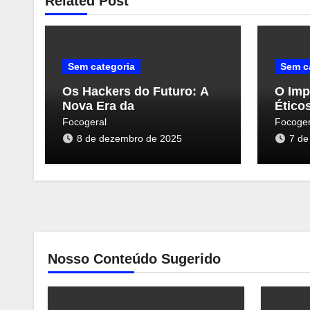
Related Post
Sem categoria
Sem c
Os Hackers do Futuro: A
O Imp
Nova Era da
Ético
Cybersegurança e suas
Ciber
Focogeral
Focoger
Ameaças
Persp
8 de dezembro de 2025
7 de
Nosso Conteúdo Sugerido