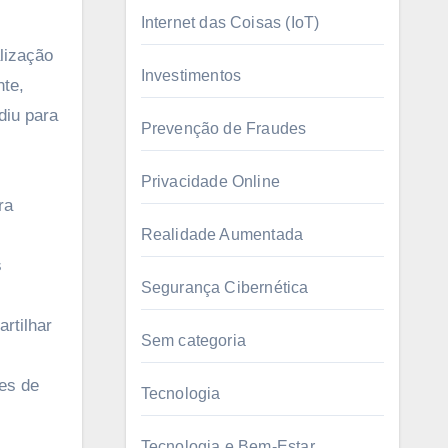
Internet das Coisas (IoT)
lização
Investimentos
nte,
diu para
Prevenção de Fraudes
Privacidade Online
ra
Realidade Aumentada
s
Segurança Cibernética
rtilhar
Sem categoria
ões de
Tecnologia
Tecnologia e Bem-Estar