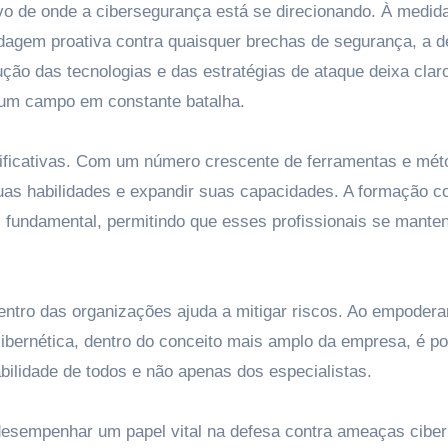
vo de onde a cibersegurança está se direcionando. À medid
agem proativa contra quaisquer brechas de segurança, a 
ução das tecnologias e das estratégias de ataque deixa clar
é um campo em constante batalha.
nificativas. Com um número crescente de ferramentas e mét
as habilidades e expandir suas capacidades. A formação c
fundamental, permitindo que esses profissionais se mant
ntro das organizações ajuda a mitigar riscos. Ao empodera
bernética, dentro do conceito mais amplo da empresa, é po
ilidade de todos e não apenas dos especialistas.
desempenhar um papel vital na defesa contra ameaças ciber