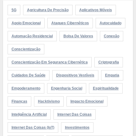
5G
Agricultura De Precisão
Aplicativos Móveis
Apoio Emocional
Ataques Cibernéticos
Autocuidado
Automação Residencial
Bolsa De Valores
Conexão
Conscientização
Conscientização Em Segurança Cibernética
Criptografia
Cuidados De Saúde
Dispositivos Vestíveis
Empatia
Empoderamento
Engenharia Social
Espiritualidade
Finanças
Hacktivismo
Impacto Emocional
Inteligência Artificial
Internet Das Coisas
Internet Das Coisas (IoT)
Investimentos