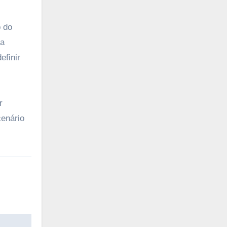
 do
da
efinir
r
enário