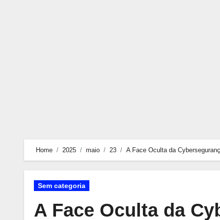
Skip
to
content
Home
2025
maio
23
A Face Oculta da Cyberseguranç
Sem categoria
A Face Oculta da Cy