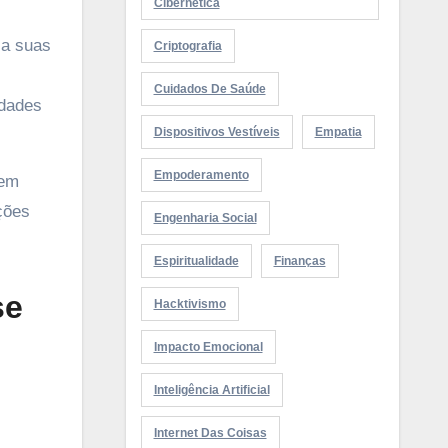
Cibernética
la suas
Criptografia
Cuidados De Saúde
idades
Dispositivos Vestíveis
Empatia
Empoderamento
dem
ções
Engenharia Social
Espiritualidade
Finanças
se
Hacktivismo
Impacto Emocional
Inteligência Artificial
Internet Das Coisas