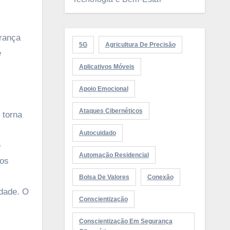
rança
5G
Agricultura De Precisão
e
Aplicativos Móveis
Apoio Emocional
Ataques Cibernéticos
 torna
Autocuidado
e
Automação Residencial
 os
Bolsa De Valores
Conexão
dade. O
Conscientização
Conscientização Em Segurança