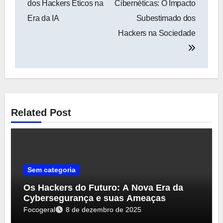
dos Hackers Éticos na
Cibernéticas: O Impacto
Post
Era da IA
Subestimado dos
Hackers na Sociedade
Related Post
Sem categoria
Os Hackers do Futuro: A Nova Era da
Cybersegurança e suas Ameaças
Focogeral
8 de dezembro de 2025