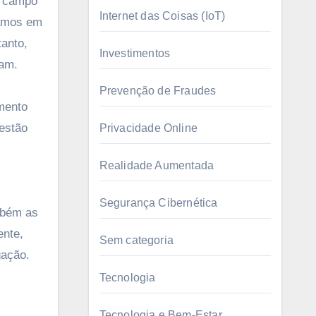
m campo
Internet das Coisas (IoT)
samos em
tanto,
Investimentos
ram.
Prevenção de Fraudes
mento
estão
Privacidade Online
Realidade Aumentada
Segurança Cibernética
mbém as
ente,
Sem categoria
gação.
Tecnologia
Tecnologia e Bem-Estar