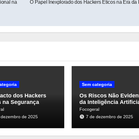
ional na
O Papel Inexplorado dos Hackers Éticos na Era da 
ategoria
Sem categoria
acto dos Hackers
Os Riscos Não Eviden
s na Segurança
da Inteligência Artifici
nética: Uma Nova
Segurança Cibernétic
al
Focogeral
ectiva
 dezembro de 2025
7 de dezembro de 2025