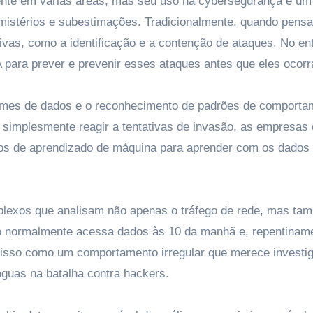
damente em várias áreas, mas seu uso na cybersegurança é u
mistérios e subestimações. Tradicionalmente, quando pen
ivas, como a identificação e a contenção de ataques. No en
A para prever e prevenir esses ataques antes que eles ocor
olumes de dados e o reconhecimento de padrões de comporta
simplesmente reagir a tentativas de invasão, as empresas 
os de aprendizado de máquina para aprender com os dados
plexos que analisam não apenas o tráfego de rede, mas ta
io normalmente acessa dados às 10 da manhã e, repentinam
ar isso como um comportamento irregular que merece investi
guas na batalha contra hackers.