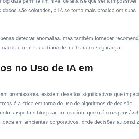
 big data permite um nível de análise que seria impossível
 dados são coletados, a IA se torna mais precisa em suas
apenas detectar anomalias, mas também fornecer recomen
criando um ciclo contínuo de melhoria na segurança.
cos no Uso de IA em
am promissores, existem desafios significativos que impa
lemas é a ética em torno do uso de algoritmos de decisão
nto suspeito e bloquear um usuário, quem é o responsável
licada em ambientes corporativos, onde decisões automati