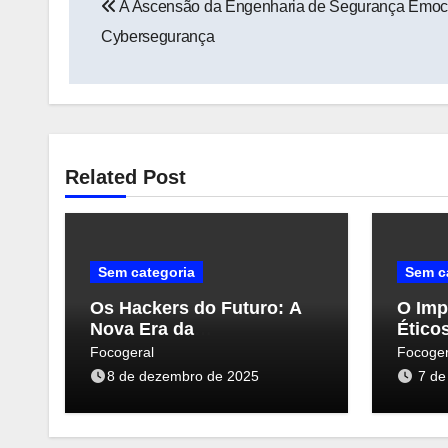
A Ascensão da Engenharia de Segurança Emoc
de
Cybersegurança
Post
Related Post
Sem categoria
Sem c
Os Hackers do Futuro: A
O Imp
Nova Era da
Ético
Cybersegurança e suas
Ciber
Focogeral
Focoger
Ameaças
Persp
8 de dezembro de 2025
7 de