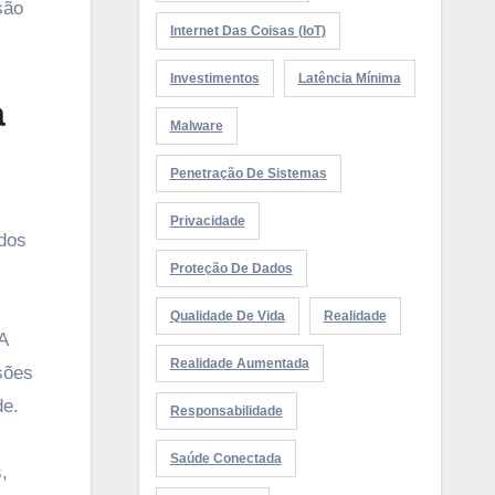
são
Internet Das Coisas (IoT)
Investimentos
Latência Mínima
a
Malware
Penetração De Sistemas
Privacidade
 dos
Proteção De Dados
Qualidade De Vida
Realidade
A
Realidade Aumentada
sões
de.
Responsabilidade
Saúde Conectada
,