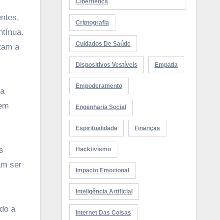
Cibernética
ntes,
Criptografia
ntínua.
Cuidados De Saúde
tam a
Dispositivos Vestíveis
Empatia
Empoderamento
la
 em
Engenharia Social
Espiritualidade
Finanças
s
Hacktivismo
am ser
Impacto Emocional
Inteligência Artificial
do a
Internet Das Coisas